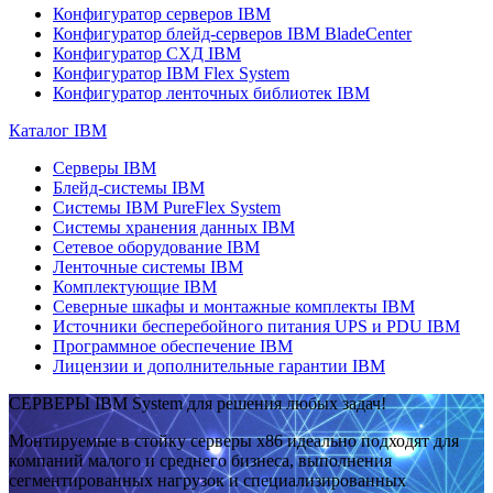
Конфигуратор серверов IBM
Конфигуратор блейд-серверов IBM BladeCenter
Конфигуратор СХД IBM
Конфигуратор IBM Flex System
Конфигуратор ленточных библиотек IBM
Каталог IBM
Серверы IBM
Блейд-системы IBM
Системы IBM PureFlex System
Системы хранения данных IBM
Сетевое оборудование IBM
Ленточные системы IBM
Комплектующие IBM
Северные шкафы и монтажные комплекты IBM
Источники бесперебойного питания UPS и PDU IBM
Программное обеспечение IBM
Лицензии и дополнительные гарантии IBM
СЕРВЕРЫ IBM System для решения любых задач!
Монтируемые в стойку серверы x86 идеально подходят для
компаний малого и среднего бизнеса, выполнения
сегментированных нагрузок и специализированных