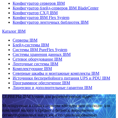
Конфигуратор серверов IBM
Конфигуратор блейд-серверов IBM BladeCenter
Конфигуратор СХД IBM
Конфигуратор IBM Flex System
Конфигуратор ленточных библиотек IBM
Каталог IBM
Серверы IBM
Блейд-системы IBM
Системы IBM PureFlex System
Системы хранения данных IBM
Сетевое оборудование IBM
Ленточные системы IBM
Комплектующие IBM
Северные шкафы и монтажные комплекты IBM
Источники бесперебойного питания UPS и PDU IBM
Программное обеспечение IBM
Лицензии и дополнительные гарантии IBM
СЕРВЕРЫ IBM System для решения любых задач!
Монтируемые в стойку серверы x86 идеально подходят для
компаний малого и среднего бизнеса, выполнения
сегментированных нагрузок и специализированных