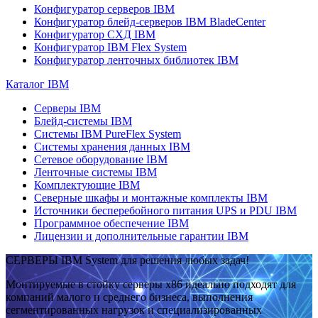
Конфигуратор серверов IBM
Конфигуратор блейд-серверов IBM BladeCenter
Конфигуратор СХД IBM
Конфигуратор IBM Flex System
Конфигуратор ленточных библиотек IBM
Каталог IBM
Серверы IBM
Блейд-системы IBM
Системы IBM PureFlex System
Системы хранения данных IBM
Сетевое оборудование IBM
Ленточные системы IBM
Комплектующие IBM
Северные шкафы и монтажные комплекты IBM
Источники бесперебойного питания UPS и PDU IBM
Программное обеспечение IBM
Лицензии и дополнительные гарантии IBM
СЕРВЕРЫ IBM System для решения любых задач!
Монтируемые в стойку серверы x86 идеально подходят для
компаний малого и среднего бизнеса, выполнения
сегментированных нагрузок и специализированных