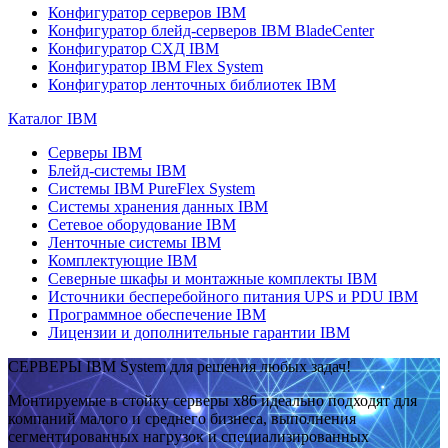
Конфигуратор серверов IBM
Конфигуратор блейд-серверов IBM BladeCenter
Конфигуратор СХД IBM
Конфигуратор IBM Flex System
Конфигуратор ленточных библиотек IBM
Каталог IBM
Серверы IBM
Блейд-системы IBM
Системы IBM PureFlex System
Системы хранения данных IBM
Сетевое оборудование IBM
Ленточные системы IBM
Комплектующие IBM
Северные шкафы и монтажные комплекты IBM
Источники бесперебойного питания UPS и PDU IBM
Программное обеспечение IBM
Лицензии и дополнительные гарантии IBM
СЕРВЕРЫ IBM System для решения любых задач!
Монтируемые в стойку серверы x86 идеально подходят для
компаний малого и среднего бизнеса, выполнения
сегментированных нагрузок и специализированных