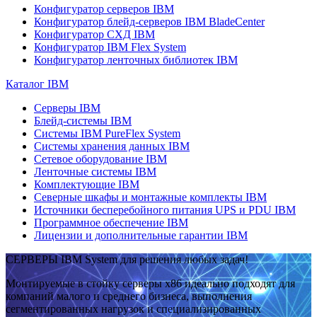
Конфигуратор серверов IBM
Конфигуратор блейд-серверов IBM BladeCenter
Конфигуратор СХД IBM
Конфигуратор IBM Flex System
Конфигуратор ленточных библиотек IBM
Каталог IBM
Серверы IBM
Блейд-системы IBM
Системы IBM PureFlex System
Системы хранения данных IBM
Сетевое оборудование IBM
Ленточные системы IBM
Комплектующие IBM
Северные шкафы и монтажные комплекты IBM
Источники бесперебойного питания UPS и PDU IBM
Программное обеспечение IBM
Лицензии и дополнительные гарантии IBM
СЕРВЕРЫ IBM System для решения любых задач!
Монтируемые в стойку серверы x86 идеально подходят для
компаний малого и среднего бизнеса, выполнения
сегментированных нагрузок и специализированных