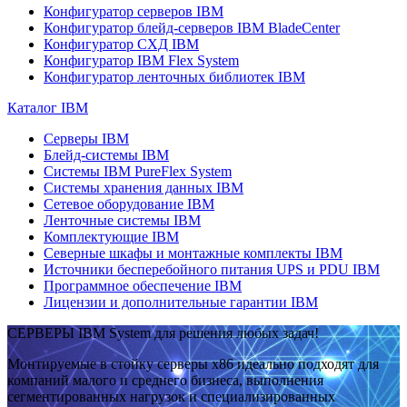
Конфигуратор серверов IBM
Конфигуратор блейд-серверов IBM BladeCenter
Конфигуратор СХД IBM
Конфигуратор IBM Flex System
Конфигуратор ленточных библиотек IBM
Каталог IBM
Серверы IBM
Блейд-системы IBM
Системы IBM PureFlex System
Системы хранения данных IBM
Сетевое оборудование IBM
Ленточные системы IBM
Комплектующие IBM
Северные шкафы и монтажные комплекты IBM
Источники бесперебойного питания UPS и PDU IBM
Программное обеспечение IBM
Лицензии и дополнительные гарантии IBM
СЕРВЕРЫ IBM System для решения любых задач!
Монтируемые в стойку серверы x86 идеально подходят для
компаний малого и среднего бизнеса, выполнения
сегментированных нагрузок и специализированных