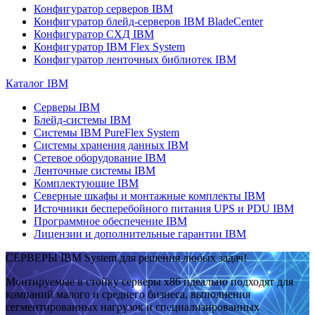
Конфигуратор серверов IBM
Конфигуратор блейд-серверов IBM BladeCenter
Конфигуратор СХД IBM
Конфигуратор IBM Flex System
Конфигуратор ленточных библиотек IBM
Каталог IBM
Серверы IBM
Блейд-системы IBM
Системы IBM PureFlex System
Системы хранения данных IBM
Сетевое оборудование IBM
Ленточные системы IBM
Комплектующие IBM
Северные шкафы и монтажные комплекты IBM
Источники бесперебойного питания UPS и PDU IBM
Программное обеспечение IBM
Лицензии и дополнительные гарантии IBM
СЕРВЕРЫ IBM System для решения любых задач!
Монтируемые в стойку серверы x86 идеально подходят для
компаний малого и среднего бизнеса, выполнения
сегментированных нагрузок и специализированных