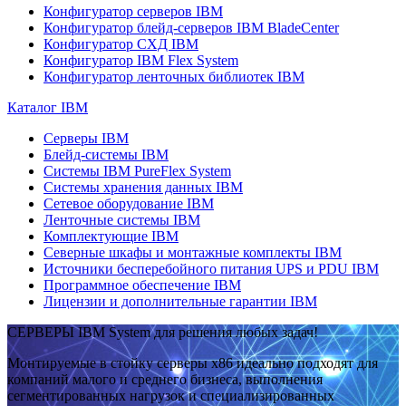
Конфигуратор серверов IBM
Конфигуратор блейд-серверов IBM BladeCenter
Конфигуратор СХД IBM
Конфигуратор IBM Flex System
Конфигуратор ленточных библиотек IBM
Каталог IBM
Серверы IBM
Блейд-системы IBM
Системы IBM PureFlex System
Системы хранения данных IBM
Сетевое оборудование IBM
Ленточные системы IBM
Комплектующие IBM
Северные шкафы и монтажные комплекты IBM
Источники бесперебойного питания UPS и PDU IBM
Программное обеспечение IBM
Лицензии и дополнительные гарантии IBM
СЕРВЕРЫ IBM System для решения любых задач!
Монтируемые в стойку серверы x86 идеально подходят для
компаний малого и среднего бизнеса, выполнения
сегментированных нагрузок и специализированных