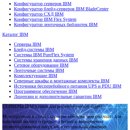
Конфигуратор серверов IBM
Конфигуратор блейд-серверов IBM BladeCenter
Конфигуратор СХД IBM
Конфигуратор IBM Flex System
Конфигуратор ленточных библиотек IBM
Каталог IBM
Серверы IBM
Блейд-системы IBM
Системы IBM PureFlex System
Системы хранения данных IBM
Сетевое оборудование IBM
Ленточные системы IBM
Комплектующие IBM
Северные шкафы и монтажные комплекты IBM
Источники бесперебойного питания UPS и PDU IBM
Программное обеспечение IBM
Лицензии и дополнительные гарантии IBM
СЕРВЕРЫ IBM System для решения любых задач!
Монтируемые в стойку серверы x86 идеально подходят для
компаний малого и среднего бизнеса, выполнения
сегментированных нагрузок и специализированных