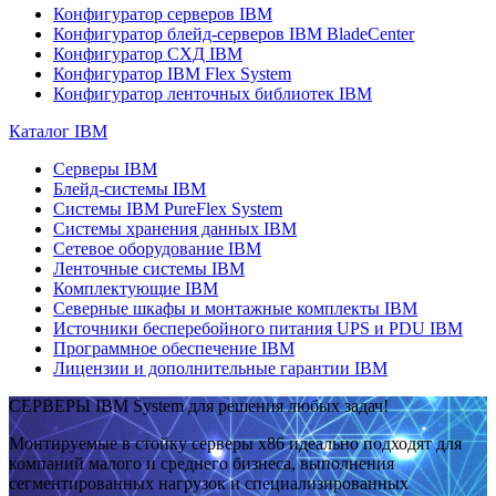
Конфигуратор серверов IBM
Конфигуратор блейд-серверов IBM BladeCenter
Конфигуратор СХД IBM
Конфигуратор IBM Flex System
Конфигуратор ленточных библиотек IBM
Каталог IBM
Серверы IBM
Блейд-системы IBM
Системы IBM PureFlex System
Системы хранения данных IBM
Сетевое оборудование IBM
Ленточные системы IBM
Комплектующие IBM
Северные шкафы и монтажные комплекты IBM
Источники бесперебойного питания UPS и PDU IBM
Программное обеспечение IBM
Лицензии и дополнительные гарантии IBM
СЕРВЕРЫ IBM System для решения любых задач!
Монтируемые в стойку серверы x86 идеально подходят для
компаний малого и среднего бизнеса, выполнения
сегментированных нагрузок и специализированных