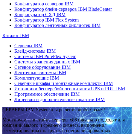
Конфигуратор серверов IBM
Конфигуратор блейд-серверов IBM BladeCenter
Конфигуратор СХД IBM
Конфигуратор IBM Flex System
Конфигуратор ленточных библиотек IBM
Каталог IBM
Серверы IBM
Блейд-системы IBM
Системы IBM PureFlex System
Системы хранения данных IBM
Сетевое оборудование IBM
Ленточные системы IBM
Комплектующие IBM
Северные шкафы и монтажные комплекты IBM
Источники бесперебойного питания UPS и PDU IBM
Программное обеспечение IBM
Лицензии и дополнительные гарантии IBM
СЕРВЕРЫ IBM System для решения любых задач!
Монтируемые в стойку серверы x86 идеально подходят для
компаний малого и среднего бизнеса, выполнения
сегментированных нагрузок и специализированных