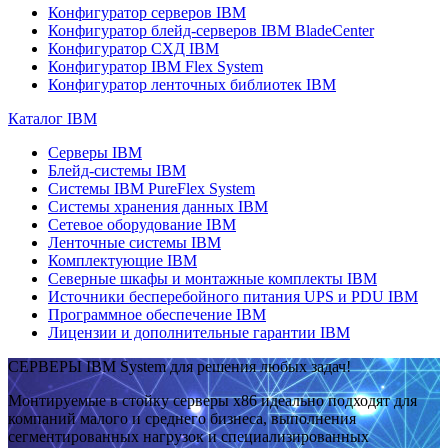
Конфигуратор серверов IBM
Конфигуратор блейд-серверов IBM BladeCenter
Конфигуратор СХД IBM
Конфигуратор IBM Flex System
Конфигуратор ленточных библиотек IBM
Каталог IBM
Серверы IBM
Блейд-системы IBM
Системы IBM PureFlex System
Системы хранения данных IBM
Сетевое оборудование IBM
Ленточные системы IBM
Комплектующие IBM
Северные шкафы и монтажные комплекты IBM
Источники бесперебойного питания UPS и PDU IBM
Программное обеспечение IBM
Лицензии и дополнительные гарантии IBM
СЕРВЕРЫ IBM System для решения любых задач!
Монтируемые в стойку серверы x86 идеально подходят для
компаний малого и среднего бизнеса, выполнения
сегментированных нагрузок и специализированных