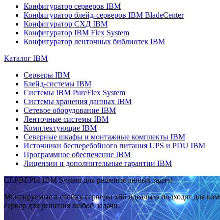
Конфигуратор серверов IBM
Конфигуратор блейд-серверов IBM BladeCenter
Конфигуратор СХД IBM
Конфигуратор IBM Flex System
Конфигуратор ленточных библиотек IBM
Каталог IBM
Серверы IBM
Блейд-системы IBM
Системы IBM PureFlex System
Системы хранения данных IBM
Сетевое оборудование IBM
Ленточные системы IBM
Комплектующие IBM
Северные шкафы и монтажные комплекты IBM
Источники бесперебойного питания UPS и PDU IBM
Программное обеспечение IBM
Лицензии и дополнительные гарантии IBM
СЕРВЕРЫ IBM System для решения любых задач!
Монтируемые в стойку серверы x86 идеально подходят для ко
сервер для решения любой задачи.