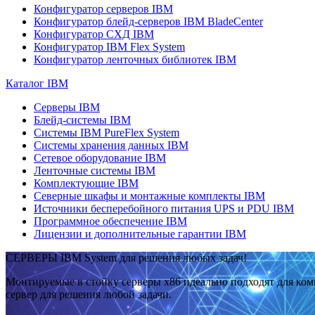
Конфигуратор серверов IBM
Конфигуратор блейд-серверов IBM BladeCenter
Конфигуратор СХД IBM
Конфигуратор IBM Flex System
Конфигуратор ленточных библиотек IBM
Каталог IBM
Серверы IBM
Блейд-системы IBM
Системы IBM PureFlex System
Системы хранения данных IBM
Сетевое оборудование IBM
Ленточные системы IBM
Комплектующие IBM
Северные шкафы и монтажные комплекты IBM
Источники бесперебойного питания UPS и PDU IBM
Программное обеспечение IBM
Лицензии и дополнительные гарантии IBM
СЕРВЕРЫ IBM System для решения любых задач!
Монтируемые в стойку серверы x86 идеально подходят для ко
сервер для решения любой задачи.