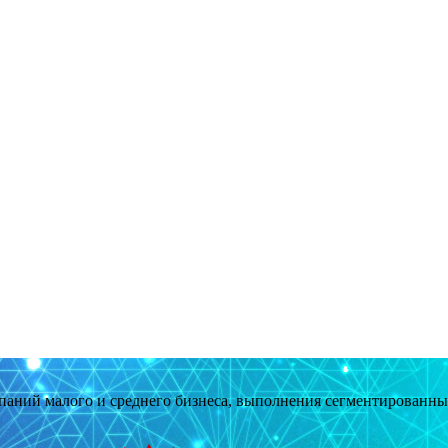
мпаний малого и среднего бизнеса, выполнения сегментированн