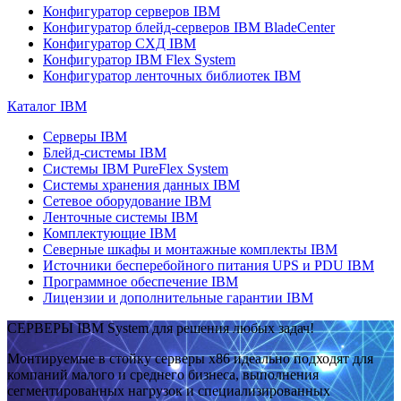
Конфигуратор серверов IBM
Конфигуратор блейд-серверов IBM BladeCenter
Конфигуратор СХД IBM
Конфигуратор IBM Flex System
Конфигуратор ленточных библиотек IBM
Каталог IBM
Серверы IBM
Блейд-системы IBM
Системы IBM PureFlex System
Системы хранения данных IBM
Сетевое оборудование IBM
Ленточные системы IBM
Комплектующие IBM
Северные шкафы и монтажные комплекты IBM
Источники бесперебойного питания UPS и PDU IBM
Программное обеспечение IBM
Лицензии и дополнительные гарантии IBM
СЕРВЕРЫ IBM System для решения любых задач!
Монтируемые в стойку серверы x86 идеально подходят для
компаний малого и среднего бизнеса, выполнения
сегментированных нагрузок и специализированных