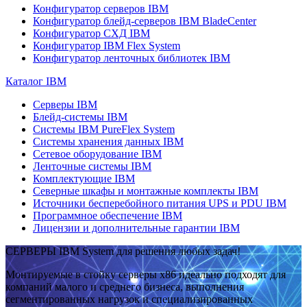
Конфигуратор серверов IBM
Конфигуратор блейд-серверов IBM BladeCenter
Конфигуратор СХД IBM
Конфигуратор IBM Flex System
Конфигуратор ленточных библиотек IBM
Каталог IBM
Серверы IBM
Блейд-системы IBM
Системы IBM PureFlex System
Системы хранения данных IBM
Сетевое оборудование IBM
Ленточные системы IBM
Комплектующие IBM
Северные шкафы и монтажные комплекты IBM
Источники бесперебойного питания UPS и PDU IBM
Программное обеспечение IBM
Лицензии и дополнительные гарантии IBM
СЕРВЕРЫ IBM System для решения любых задач!
Монтируемые в стойку серверы x86 идеально подходят для
компаний малого и среднего бизнеса, выполнения
сегментированных нагрузок и специализированных