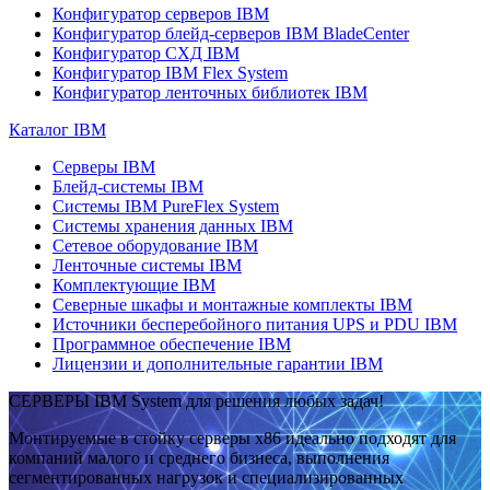
Конфигуратор серверов IBM
Конфигуратор блейд-серверов IBM BladeCenter
Конфигуратор СХД IBM
Конфигуратор IBM Flex System
Конфигуратор ленточных библиотек IBM
Каталог IBM
Серверы IBM
Блейд-системы IBM
Системы IBM PureFlex System
Системы хранения данных IBM
Сетевое оборудование IBM
Ленточные системы IBM
Комплектующие IBM
Северные шкафы и монтажные комплекты IBM
Источники бесперебойного питания UPS и PDU IBM
Программное обеспечение IBM
Лицензии и дополнительные гарантии IBM
СЕРВЕРЫ IBM System для решения любых задач!
Монтируемые в стойку серверы x86 идеально подходят для
компаний малого и среднего бизнеса, выполнения
сегментированных нагрузок и специализированных