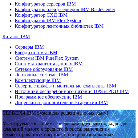
Конфигуратор серверов IBM
Конфигуратор блейд-серверов IBM BladeCenter
Конфигуратор СХД IBM
Конфигуратор IBM Flex System
Конфигуратор ленточных библиотек IBM
Каталог IBM
Серверы IBM
Блейд-системы IBM
Системы IBM PureFlex System
Системы хранения данных IBM
Сетевое оборудование IBM
Ленточные системы IBM
Комплектующие IBM
Северные шкафы и монтажные комплекты IBM
Источники бесперебойного питания UPS и PDU IBM
Программное обеспечение IBM
Лицензии и дополнительные гарантии IBM
СЕРВЕРЫ IBM System для решения любых задач!
Монтируемые в стойку серверы x86 идеально подходят для
компаний малого и среднего бизнеса, выполнения
сегментированных нагрузок и специализированных