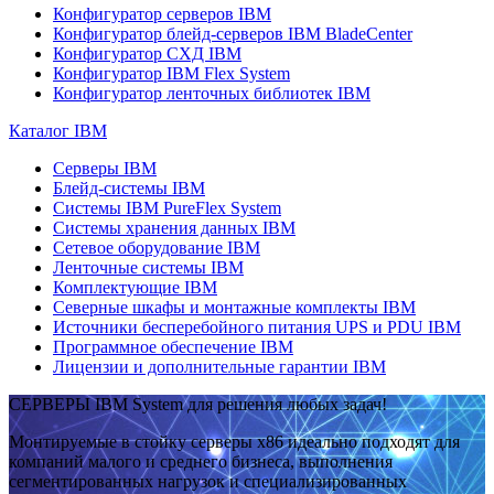
Конфигуратор серверов IBM
Конфигуратор блейд-серверов IBM BladeCenter
Конфигуратор СХД IBM
Конфигуратор IBM Flex System
Конфигуратор ленточных библиотек IBM
Каталог IBM
Серверы IBM
Блейд-системы IBM
Системы IBM PureFlex System
Системы хранения данных IBM
Сетевое оборудование IBM
Ленточные системы IBM
Комплектующие IBM
Северные шкафы и монтажные комплекты IBM
Источники бесперебойного питания UPS и PDU IBM
Программное обеспечение IBM
Лицензии и дополнительные гарантии IBM
СЕРВЕРЫ IBM System для решения любых задач!
Монтируемые в стойку серверы x86 идеально подходят для
компаний малого и среднего бизнеса, выполнения
сегментированных нагрузок и специализированных