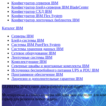
Конфигуратор серверов IBM
Конфигуратор блейд-серверов IBM BladeCenter
Конфигуратор СХД IBM
Конфигуратор IBM Flex System
Конфигуратор ленточных библиотек IBM
Каталог IBM
Серверы IBM
Блейд-системы IBM
Системы IBM PureFlex System
Системы хранения данных IBM
Сетевое оборудование IBM
Ленточные системы IBM
Комплектующие IBM
Северные шкафы и монтажные комплекты IBM
Источники бесперебойного питания UPS и PDU IBM
Программное обеспечение IBM
Лицензии и дополнительные гарантии IBM
СЕРВЕРЫ IBM System для решения любых задач!
Монтируемые в стойку серверы x86 идеально подходят для ко
сервер для решения любой задачи.