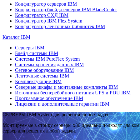
Конфигуратор серверов IBM
Конфигуратор блейд-серверов IBM BladeCenter
Конфигуратор СХД IBM
Конфигуратор IBM Flex System
Конфигуратор ленточных библиотек IBM
Каталог IBM
Серверы IBM
Блейд-системы IBM
Системы IBM PureFlex System
Системы хранения данных IBM
Сетевое оборудование IBM
Ленточные системы IBM
Комплектующие IBM
Северные шкафы и монтажные комплекты IBM
Источники бесперебойного питания UPS и PDU IBM
Программное обеспечение IBM
Лицензии и дополнительные гарантии IBM
СЕРВЕРЫ IBM System для решения любых задач!
Монтируемые в стойку серверы x86 идеально подходят для ко
сервер для решения любой задачи.