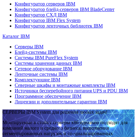
Конфигуратор серверов IBM
Конфигуратор блейд-серверов IBM BladeCenter
Конфигуратор СХД IBM
Конфигуратор IBM Flex System
Конфигуратор ленточных библиотек IBM
Каталог IBM
Серверы IBM
Блейд-системы IBM
Системы IBM PureFlex System
Системы хранения данных IBM
Сетевое оборудование IBM
Ленточные системы IBM
Комплектующие IBM
Северные шкафы и монтажные комплекты IBM
Источники бесперебойного питания UPS и PDU IBM
Программное обеспечение IBM
Лицензии и дополнительные гарантии IBM
СЕРВЕРЫ IBM System для решения любых задач!
Монтируемые в стойку серверы x86 идеально подходят для
компаний малого и среднего бизнеса, выполнения
сегментированных нагрузок и специализированных