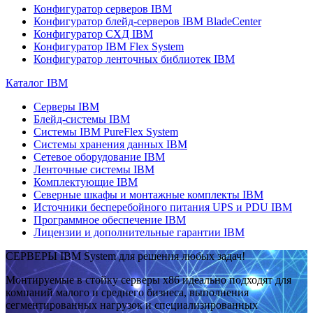
Конфигуратор серверов IBM
Конфигуратор блейд-серверов IBM BladeCenter
Конфигуратор СХД IBM
Конфигуратор IBM Flex System
Конфигуратор ленточных библиотек IBM
Каталог IBM
Серверы IBM
Блейд-системы IBM
Системы IBM PureFlex System
Системы хранения данных IBM
Сетевое оборудование IBM
Ленточные системы IBM
Комплектующие IBM
Северные шкафы и монтажные комплекты IBM
Источники бесперебойного питания UPS и PDU IBM
Программное обеспечение IBM
Лицензии и дополнительные гарантии IBM
СЕРВЕРЫ IBM System для решения любых задач!
Монтируемые в стойку серверы x86 идеально подходят для
компаний малого и среднего бизнеса, выполнения
сегментированных нагрузок и специализированных