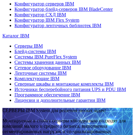
Конфигуратор серверов IBM
Конфигуратор блейд-серверов IBM BladeCenter
Конфигуратор СХД IBM
Конфигуратор IBM Flex System
Конфигуратор ленточных библиотек IBM
Каталог IBM
Серверы IBM
Блейд-системы IBM
Системы IBM PureFlex System
Системы хранения данных IBM
Сетевое оборудование IBM
Ленточные системы IBM
Комплектующие IBM
Северные шкафы и монтажные комплекты IBM
Источники бесперебойного питания UPS и PDU IBM
Программное обеспечение IBM
Лицензии и дополнительные гарантии IBM
СЕРВЕРЫ IBM System для решения любых задач!
Монтируемые в стойку серверы x86 идеально подходят для
компаний малого и среднего бизнеса, выполнения
сегментированных нагрузок и специализированных