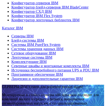
Конфигуратор серверов IBM
Конфигуратор блейд-серверов IBM BladeCenter
Конфигуратор СХД IBM
Конфигуратор IBM Flex System
Конфигуратор ленточных библиотек IBM
Каталог IBM
Серверы IBM
Блейд-системы IBM
Системы IBM PureFlex System
Системы хранения данных IBM
Сетевое оборудование IBM
Ленточные системы IBM
Комплектующие IBM
Северные шкафы и монтажные комплекты IBM
Источники бесперебойного питания UPS и PDU IBM
Программное обеспечение IBM
Лицензии и дополнительные гарантии IBM
СЕРВЕРЫ IBM System для решения любых задач!
Монтируемые в стойку серверы x86 идеально подходят для
компаний малого и среднего бизнеса, выполнения
сегментированных нагрузок и специализированных