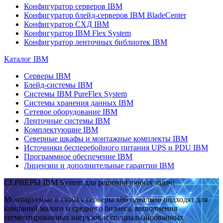
Конфигуратор серверов IBM
Конфигуратор блейд-серверов IBM BladeCenter
Конфигуратор СХД IBM
Конфигуратор IBM Flex System
Конфигуратор ленточных библиотек IBM
Каталог IBM
Серверы IBM
Блейд-системы IBM
Системы IBM PureFlex System
Системы хранения данных IBM
Сетевое оборудование IBM
Ленточные системы IBM
Комплектующие IBM
Северные шкафы и монтажные комплекты IBM
Источники бесперебойного питания UPS и PDU IBM
Программное обеспечение IBM
Лицензии и дополнительные гарантии IBM
СЕРВЕРЫ IBM System для решения любых задач!
Монтируемые в стойку серверы x86 идеально подходят для
компаний малого и среднего бизнеса, выполнения
сегментированных нагрузок и специализированных