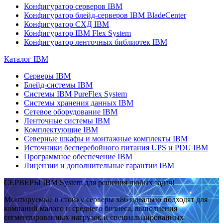
Конфигуратор серверов IBM
Конфигуратор блейд-серверов IBM BladeCenter
Конфигуратор СХД IBM
Конфигуратор IBM Flex System
Конфигуратор ленточных библиотек IBM
Каталог IBM
Серверы IBM
Блейд-системы IBM
Системы IBM PureFlex System
Системы хранения данных IBM
Сетевое оборудование IBM
Ленточные системы IBM
Комплектующие IBM
Северные шкафы и монтажные комплекты IBM
Источники бесперебойного питания UPS и PDU IBM
Программное обеспечение IBM
Лицензии и дополнительные гарантии IBM
СЕРВЕРЫ IBM System для решения любых задач!
Монтируемые в стойку серверы x86 идеально подходят для
компаний малого и среднего бизнеса, выполнения
сегментированных нагрузок и специализированных