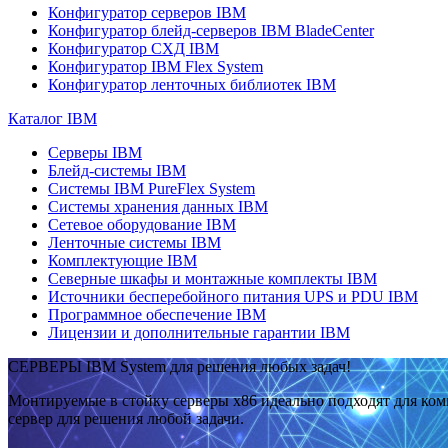
Конфигуратор серверов IBM
Конфигуратор блейд-серверов IBM BladeCenter
Конфигуратор СХД IBM
Конфигуратор IBM Flex System
Конфигуратор ленточных библиотек IBM
Каталог IBM
Серверы IBM
Блейд-системы IBM
Системы IBM PureFlex System
Системы хранения данных IBM
Сетевое оборудование IBM
Ленточные системы IBM
Комплектующие IBM
Северные шкафы и монтажные комплекты IBM
Источники бесперебойного питания UPS и PDU IBM
Программное обеспечение IBM
Лицензии и дополнительные гарантии IBM
СЕРВЕРЫ IBM System для решения любых задач!
Монтируемые в стойку серверы x86 идеально подходят для ко
сервер для решения любой задачи.