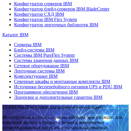
Конфигуратор серверов IBM
Конфигуратор блейд-серверов IBM BladeCenter
Конфигуратор СХД IBM
Конфигуратор IBM Flex System
Конфигуратор ленточных библиотек IBM
Каталог IBM
Серверы IBM
Блейд-системы IBM
Системы IBM PureFlex System
Системы хранения данных IBM
Сетевое оборудование IBM
Ленточные системы IBM
Комплектующие IBM
Северные шкафы и монтажные комплекты IBM
Источники бесперебойного питания UPS и PDU IBM
Программное обеспечение IBM
Лицензии и дополнительные гарантии IBM
СЕРВЕРЫ IBM System для решения любых задач!
Монтируемые в стойку серверы x86 идеально подходят для
компаний малого и среднего бизнеса, выполнения
сегментированных нагрузок и специализированных