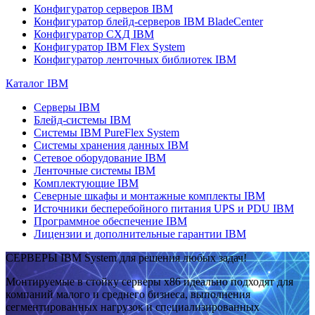
Конфигуратор серверов IBM
Конфигуратор блейд-серверов IBM BladeCenter
Конфигуратор СХД IBM
Конфигуратор IBM Flex System
Конфигуратор ленточных библиотек IBM
Каталог IBM
Серверы IBM
Блейд-системы IBM
Системы IBM PureFlex System
Системы хранения данных IBM
Сетевое оборудование IBM
Ленточные системы IBM
Комплектующие IBM
Северные шкафы и монтажные комплекты IBM
Источники бесперебойного питания UPS и PDU IBM
Программное обеспечение IBM
Лицензии и дополнительные гарантии IBM
СЕРВЕРЫ IBM System для решения любых задач!
Монтируемые в стойку серверы x86 идеально подходят для
компаний малого и среднего бизнеса, выполнения
сегментированных нагрузок и специализированных