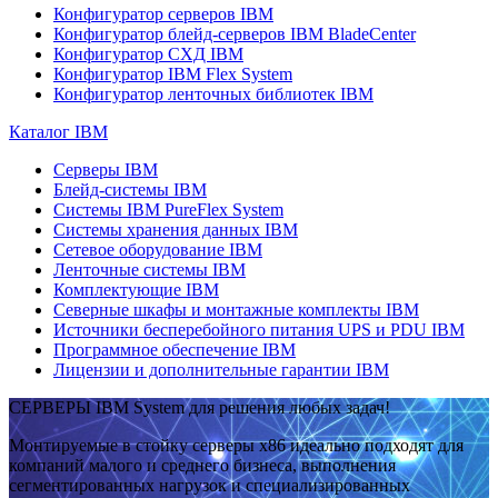
Конфигуратор серверов IBM
Конфигуратор блейд-серверов IBM BladeCenter
Конфигуратор СХД IBM
Конфигуратор IBM Flex System
Конфигуратор ленточных библиотек IBM
Каталог IBM
Серверы IBM
Блейд-системы IBM
Системы IBM PureFlex System
Системы хранения данных IBM
Сетевое оборудование IBM
Ленточные системы IBM
Комплектующие IBM
Северные шкафы и монтажные комплекты IBM
Источники бесперебойного питания UPS и PDU IBM
Программное обеспечение IBM
Лицензии и дополнительные гарантии IBM
СЕРВЕРЫ IBM System для решения любых задач!
Монтируемые в стойку серверы x86 идеально подходят для
компаний малого и среднего бизнеса, выполнения
сегментированных нагрузок и специализированных