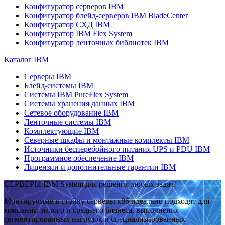
Конфигуратор серверов IBM
Конфигуратор блейд-серверов IBM BladeCenter
Конфигуратор СХД IBM
Конфигуратор IBM Flex System
Конфигуратор ленточных библиотек IBM
Каталог IBM
Серверы IBM
Блейд-системы IBM
Системы IBM PureFlex System
Системы хранения данных IBM
Сетевое оборудование IBM
Ленточные системы IBM
Комплектующие IBM
Северные шкафы и монтажные комплекты IBM
Источники бесперебойного питания UPS и PDU IBM
Программное обеспечение IBM
Лицензии и дополнительные гарантии IBM
СЕРВЕРЫ IBM System для решения любых задач!
Монтируемые в стойку серверы x86 идеально подходят для
компаний малого и среднего бизнеса, выполнения
сегментированных нагрузок и специализированных