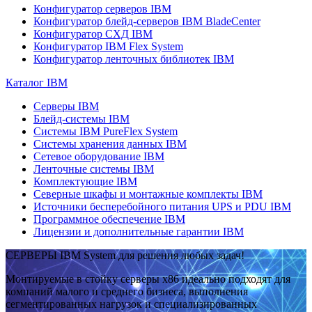
Конфигуратор серверов IBM
Конфигуратор блейд-серверов IBM BladeCenter
Конфигуратор СХД IBM
Конфигуратор IBM Flex System
Конфигуратор ленточных библиотек IBM
Каталог IBM
Серверы IBM
Блейд-системы IBM
Системы IBM PureFlex System
Системы хранения данных IBM
Сетевое оборудование IBM
Ленточные системы IBM
Комплектующие IBM
Северные шкафы и монтажные комплекты IBM
Источники бесперебойного питания UPS и PDU IBM
Программное обеспечение IBM
Лицензии и дополнительные гарантии IBM
СЕРВЕРЫ IBM System для решения любых задач!
Монтируемые в стойку серверы x86 идеально подходят для
компаний малого и среднего бизнеса, выполнения
сегментированных нагрузок и специализированных