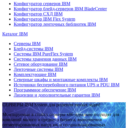
Конфигуратор серверов IBM
Конфигуратор блейд-серверов IBM BladeCenter
Конфигуратор СХД IBM
Конфигуратор IBM Flex System
Конфигуратор ленточных библиотек IBM
Каталог IBM
Серверы IBM
Блейд-системы IBM
Системы IBM PureFlex System
Системы хранения данных IBM
Сетевое оборудование IBM
Ленточные системы IBM
Комплектующие IBM
Северные шкафы и монтажные комплекты IBM
Источники бесперебойного питания UPS и PDU IBM
Программное обеспечение IBM
Лицензии и дополнительные гарантии IBM
СЕРВЕРЫ IBM System для решения любых задач!
Монтируемые в стойку серверы x86 идеально подходят для
компаний малого и среднего бизнеса, выполнения
сегментированных нагрузок и специализированных