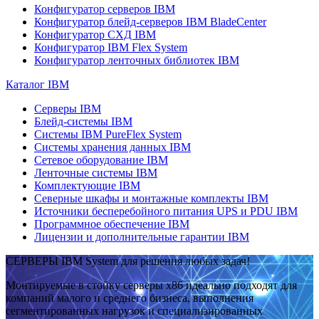
Конфигуратор серверов IBM
Конфигуратор блейд-серверов IBM BladeCenter
Конфигуратор СХД IBM
Конфигуратор IBM Flex System
Конфигуратор ленточных библиотек IBM
Каталог IBM
Серверы IBM
Блейд-системы IBM
Системы IBM PureFlex System
Системы хранения данных IBM
Сетевое оборудование IBM
Ленточные системы IBM
Комплектующие IBM
Северные шкафы и монтажные комплекты IBM
Источники бесперебойного питания UPS и PDU IBM
Программное обеспечение IBM
Лицензии и дополнительные гарантии IBM
СЕРВЕРЫ IBM System для решения любых задач!
Монтируемые в стойку серверы x86 идеально подходят для
компаний малого и среднего бизнеса, выполнения
сегментированных нагрузок и специализированных