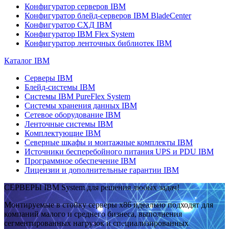
Конфигуратор серверов IBM
Конфигуратор блейд-серверов IBM BladeCenter
Конфигуратор СХД IBM
Конфигуратор IBM Flex System
Конфигуратор ленточных библиотек IBM
Каталог IBM
Серверы IBM
Блейд-системы IBM
Системы IBM PureFlex System
Системы хранения данных IBM
Сетевое оборудование IBM
Ленточные системы IBM
Комплектующие IBM
Северные шкафы и монтажные комплекты IBM
Источники бесперебойного питания UPS и PDU IBM
Программное обеспечение IBM
Лицензии и дополнительные гарантии IBM
СЕРВЕРЫ IBM System для решения любых задач!
Монтируемые в стойку серверы x86 идеально подходят для
компаний малого и среднего бизнеса, выполнения
сегментированных нагрузок и специализированных