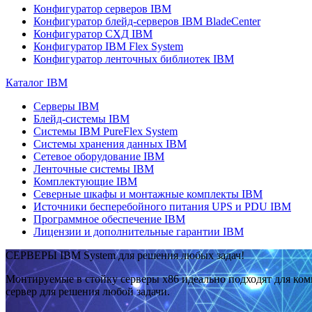
Конфигуратор серверов IBM
Конфигуратор блейд-серверов IBM BladeCenter
Конфигуратор СХД IBM
Конфигуратор IBM Flex System
Конфигуратор ленточных библиотек IBM
Каталог IBM
Серверы IBM
Блейд-системы IBM
Системы IBM PureFlex System
Системы хранения данных IBM
Сетевое оборудование IBM
Ленточные системы IBM
Комплектующие IBM
Северные шкафы и монтажные комплекты IBM
Источники бесперебойного питания UPS и PDU IBM
Программное обеспечение IBM
Лицензии и дополнительные гарантии IBM
СЕРВЕРЫ IBM System для решения любых задач!
Монтируемые в стойку серверы x86 идеально подходят для ко
сервер для решения любой задачи.