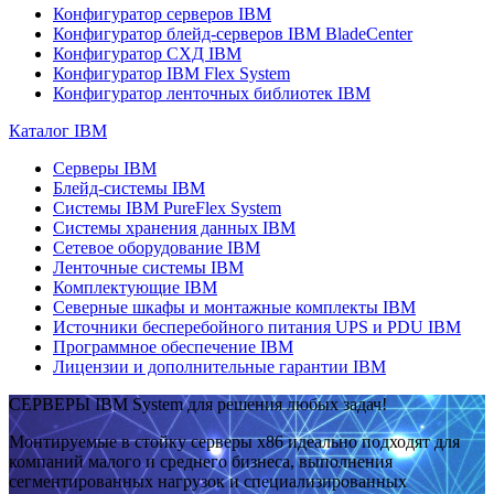
Конфигуратор серверов IBM
Конфигуратор блейд-серверов IBM BladeCenter
Конфигуратор СХД IBM
Конфигуратор IBM Flex System
Конфигуратор ленточных библиотек IBM
Каталог IBM
Серверы IBM
Блейд-системы IBM
Системы IBM PureFlex System
Системы хранения данных IBM
Сетевое оборудование IBM
Ленточные системы IBM
Комплектующие IBM
Северные шкафы и монтажные комплекты IBM
Источники бесперебойного питания UPS и PDU IBM
Программное обеспечение IBM
Лицензии и дополнительные гарантии IBM
СЕРВЕРЫ IBM System для решения любых задач!
Монтируемые в стойку серверы x86 идеально подходят для
компаний малого и среднего бизнеса, выполнения
сегментированных нагрузок и специализированных