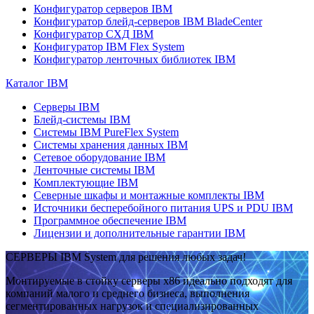
Конфигуратор серверов IBM
Конфигуратор блейд-серверов IBM BladeCenter
Конфигуратор СХД IBM
Конфигуратор IBM Flex System
Конфигуратор ленточных библиотек IBM
Каталог IBM
Серверы IBM
Блейд-системы IBM
Системы IBM PureFlex System
Системы хранения данных IBM
Сетевое оборудование IBM
Ленточные системы IBM
Комплектующие IBM
Северные шкафы и монтажные комплекты IBM
Источники бесперебойного питания UPS и PDU IBM
Программное обеспечение IBM
Лицензии и дополнительные гарантии IBM
СЕРВЕРЫ IBM System для решения любых задач!
Монтируемые в стойку серверы x86 идеально подходят для
компаний малого и среднего бизнеса, выполнения
сегментированных нагрузок и специализированных