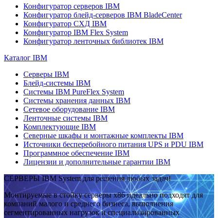
Конфигуратор серверов IBM
Конфигуратор блейд-серверов IBM BladeCenter
Конфигуратор СХД IBM
Конфигуратор IBM Flex System
Конфигуратор ленточных библиотек IBM
Каталог IBM
Серверы IBM
Блейд-системы IBM
Системы IBM PureFlex System
Системы хранения данных IBM
Сетевое оборудование IBM
Ленточные системы IBM
Комплектующие IBM
Северные шкафы и монтажные комплекты IBM
Источники бесперебойного питания UPS и PDU IBM
Программное обеспечение IBM
Лицензии и дополнительные гарантии IBM
СЕРВЕРЫ IBM System для решения любых задач!
Монтируемые в стойку серверы x86 идеально подходят для
компаний малого и среднего бизнеса, выполнения
сегментированных нагрузок и специализированных