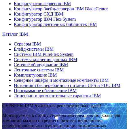
Конфигуратор серверов IBM
Конфигуратор блейд-серверов IBM BladeCenter
Конфигуратор СХД IBM
Конфигуратор IBM Flex System
Конфигуратор ленточных библиотек IBM
Каталог IBM
Серверы IBM
Блейд-системы IBM
Системы IBM PureFlex System
Системы хранения данных IBM
Сетевое оборудование IBM
Ленточные системы IBM
Комплектующие IBM
Северные шкафы и монтажные комплекты IBM
Источники бесперебойного питания UPS и PDU IBM
Программное обеспечение IBM
Лицензии и дополнительные гарантии IBM
СЕРВЕРЫ IBM System для решения любых задач!
Монтируемые в стойку серверы x86 идеально подходят для
компаний малого и среднего бизнеса, выполнения
сегментированных нагрузок и специализированных