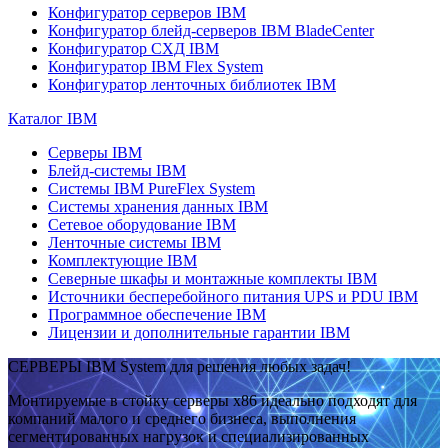
Конфигуратор серверов IBM
Конфигуратор блейд-серверов IBM BladeCenter
Конфигуратор СХД IBM
Конфигуратор IBM Flex System
Конфигуратор ленточных библиотек IBM
Каталог IBM
Серверы IBM
Блейд-системы IBM
Системы IBM PureFlex System
Системы хранения данных IBM
Сетевое оборудование IBM
Ленточные системы IBM
Комплектующие IBM
Северные шкафы и монтажные комплекты IBM
Источники бесперебойного питания UPS и PDU IBM
Программное обеспечение IBM
Лицензии и дополнительные гарантии IBM
СЕРВЕРЫ IBM System для решения любых задач!
Монтируемые в стойку серверы x86 идеально подходят для
компаний малого и среднего бизнеса, выполнения
сегментированных нагрузок и специализированных