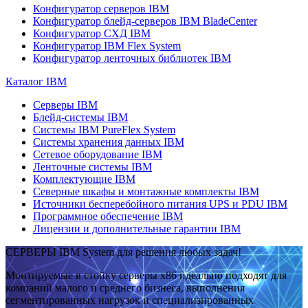
Конфигуратор серверов IBM
Конфигуратор блейд-серверов IBM BladeCenter
Конфигуратор СХД IBM
Конфигуратор IBM Flex System
Конфигуратор ленточных библиотек IBM
Каталог IBM
Серверы IBM
Блейд-системы IBM
Системы IBM PureFlex System
Системы хранения данных IBM
Сетевое оборудование IBM
Ленточные системы IBM
Комплектующие IBM
Северные шкафы и монтажные комплекты IBM
Источники бесперебойного питания UPS и PDU IBM
Программное обеспечение IBM
Лицензии и дополнительные гарантии IBM
СЕРВЕРЫ IBM System для решения любых задач!
Монтируемые в стойку серверы x86 идеально подходят для
компаний малого и среднего бизнеса, выполнения
сегментированных нагрузок и специализированных