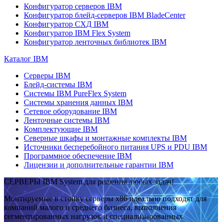
Конфигуратор серверов IBM
Конфигуратор блейд-серверов IBM BladeCenter
Конфигуратор СХД IBM
Конфигуратор IBM Flex System
Конфигуратор ленточных библиотек IBM
Каталог IBM
Серверы IBM
Блейд-системы IBM
Системы IBM PureFlex System
Системы хранения данных IBM
Сетевое оборудование IBM
Ленточные системы IBM
Комплектующие IBM
Северные шкафы и монтажные комплекты IBM
Источники бесперебойного питания UPS и PDU IBM
Программное обеспечение IBM
Лицензии и дополнительные гарантии IBM
СЕРВЕРЫ IBM System для решения любых задач!
Монтируемые в стойку серверы x86 идеально подходят для
компаний малого и среднего бизнеса, выполнения
сегментированных нагрузок и специализированных