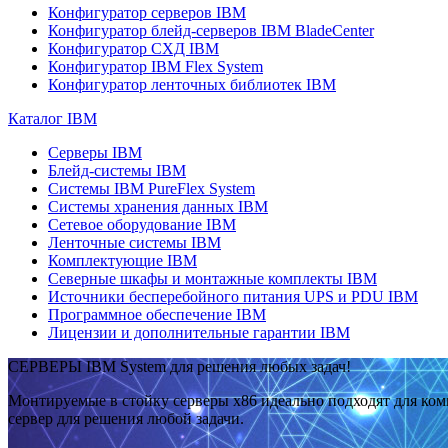
Конфигуратор серверов IBM
Конфигуратор блейд-серверов IBM BladeCenter
Конфигуратор СХД IBM
Конфигуратор IBM Flex System
Конфигуратор ленточных библиотек IBM
Каталог IBM
Серверы IBM
Блейд-системы IBM
Системы IBM PureFlex System
Системы хранения данных IBM
Сетевое оборудование IBM
Ленточные системы IBM
Комплектующие IBM
Северные шкафы и монтажные комплекты IBM
Источники бесперебойного питания UPS и PDU IBM
Программное обеспечение IBM
Лицензии и дополнительные гарантии IBM
СЕРВЕРЫ IBM System для решения любых задач!
Монтируемые в стойку серверы x86 идеально подходят для ко
сервер для решения любой задачи.