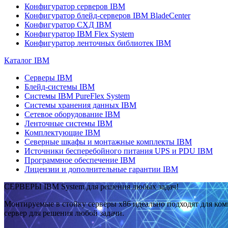
Конфигуратор серверов IBM
Конфигуратор блейд-серверов IBM BladeCenter
Конфигуратор СХД IBM
Конфигуратор IBM Flex System
Конфигуратор ленточных библиотек IBM
Каталог IBM
Серверы IBM
Блейд-системы IBM
Системы IBM PureFlex System
Системы хранения данных IBM
Сетевое оборудование IBM
Ленточные системы IBM
Комплектующие IBM
Северные шкафы и монтажные комплекты IBM
Источники бесперебойного питания UPS и PDU IBM
Программное обеспечение IBM
Лицензии и дополнительные гарантии IBM
СЕРВЕРЫ IBM System для решения любых задач!
Монтируемые в стойку серверы x86 идеально подходят для ко
сервер для решения любой задачи.