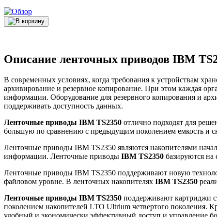
Описание ленточных приводов IBM TS
В современных условиях, когда требования к устройствам хра
архивирование и резервное копирование. При этом каждая ор
информации. Оборудование для резервного копирования и арх
поддерживать доступность данных.
Ленточные приводы IBM TS2350
отлично подходят для реше
большую по сравнению с предыдущим поколением емкость и ск
Ленточные приводы IBM TS2350 являются накопителями началь
информации. Ленточные приводы
IBM TS2350
базируются на 
Ленточные приводы IBM TS2350 поддерживают новую технологи
файловом уровне. В ленточных накопителях
IBM TS2350
реали
Ленточные приводы IBM TS2350
поддерживают картриджи ст
поколением накопителей LTO Ultrium четвертого поколения. Кр
удобный и экономически эффективный доступ и управление б