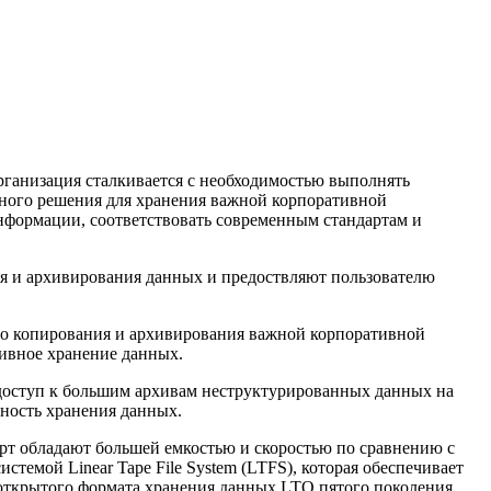
рганизация сталкивается с необходимостью выполнять
вного решения для хранения важной корпоративной
нформации, соответствовать современным стандартам и
ия и архивирования данных и предоствляют пользователю
го копирования и архивирования важной корпоративной
ивное хранение данных.
доступ к большим архивам неструктурированных данных на
ность хранения данных.
рт обладают большей емкостью и скоростью по сравнению с
темой Linear Tape File System (LTFS), которая обеспечивает
открытого формата хранения данных LTO пятого поколения