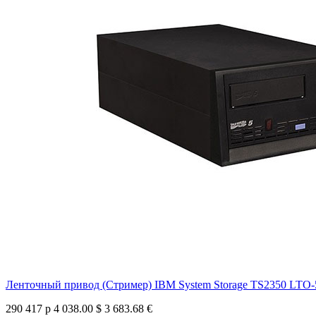
Ленточный привод (Стример) IBM System Storage TS2350 LTO-5 U
290 417 р
4 038.00 $
3 683.68 €