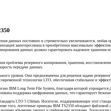
2350
нения данных постоянно и стремительно увеличиваются, любая о
ганизация заинтересована в приобретении максимально эффекти
ивирования данных должно гарантировать надежное хранения и
ния проблемы резервного копирования, хранения, восстановлен
орость передачи данных.
ного уровня. Они предназначены для решения задачи резервно
современной технологии LTO, обеспечивая стабильное и эффект
ю IBM Long Term File System, благодаря которой упрощается 
зована поддержка шифрования данных, что гарантирует безопас
андарта LTO 5 Ultrium. Носители, поддерживающие этот станда
оме того, ленточные приводы IBM TS2350 обладают файловой сис
ольшими объемами данных и цифровыми активами. Технология 