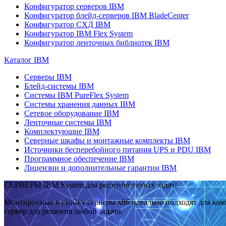
Конфигуратор серверов IBM
Конфигуратор блейд-серверов IBM BladeCenter
Конфигуратор СХД IBM
Конфигуратор IBM Flex System
Конфигуратор ленточных библиотек IBM
Каталог IBM
Серверы IBM
Блейд-системы IBM
Системы IBM PureFlex System
Системы хранения данных IBM
Сетевое оборудование IBM
Ленточные системы IBM
Комплектующие IBM
Северные шкафы и монтажные комплекты IBM
Источники бесперебойного питания UPS и PDU IBM
Программное обеспечение IBM
Лицензии и дополнительные гарантии IBM
СЕРВЕРЫ IBM System для решения любых задач!
Монтируемые в стойку серверы x86 идеально подходят для ко
сервер для решения любой задачи.