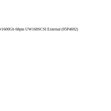
0/1600Gb 68pin UW160SCSI External (95P4692)