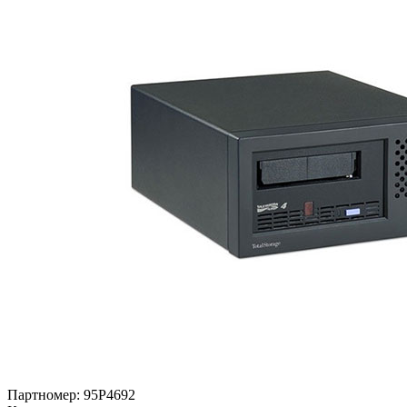
Партномер:
95P4692