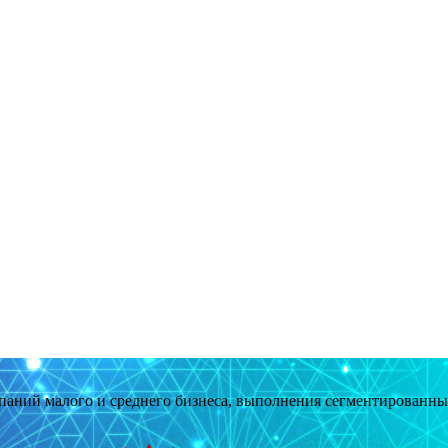
мпаний малого и среднего бизнеса, выполнения сегментированн