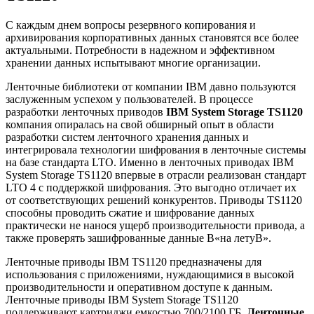
С каждым днем вопросы резервного копирования и
архивирования корпоративных данных становятся все более
актуальными. Потребности в надежном и эффективном
хранении данных испытывают многие организации.
Ленточные библиотеки от компании IBM давно пользуются
заслуженным успехом у пользователей. В процессе
разработки ленточных приводов
IBM System Storage TS1120
компания опиралась на свой обширный опыт в области
разработки систем ленточного хранения данных и
интегрировала технологии шифрования в ленточные системы
на базе стандарта LTO. Именно в ленточных приводах IBM
System Storage TS1120 впервые в отрасли реализован стандарт
LTO 4 с поддержкой шифрования. Это выгодно отличает их
от соответствующих решений конкурентов. Приводы TS1120
способны проводить сжатие и шифрование данных
практически не нанося ущерб производительности привода, а
также проверять зашифрованные данные В«на летуВ».
Ленточные приводы IBM TS1120 предназначены для
использования с приложениями, нуждающимися в высокой
производительности и оперативном доступе к данным.
Ленточные приводы IBM System Storage TS1120
поддерживают картриджи емкостью 700/2100 ГБ.
Ленточные