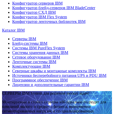
Конфигуратор серверов IBM
Конфигуратор блейд-серверов IBM BladeCenter
Конфигуратор СХД IBM
Конфигуратор IBM Flex System
Конфигуратор ленточных библиотек IBM
Каталог IBM
Серверы IBM
Блейд-системы IBM
Системы IBM PureFlex System
Системы хранения данных IBM
Сетевое оборудование IBM
Ленточные системы IBM
Комплектующие IBM
Северные шкафы и монтажные комплекты IBM
Источники бесперебойного питания UPS и PDU IBM
Программное обеспечение IBM
Лицензии и дополнительные гарантии IBM
СЕРВЕРЫ IBM System для решения любых задач!
Монтируемые в стойку серверы x86 идеально подходят для
компаний малого и среднего бизнеса, выполнения
сегментированных нагрузок и специализированных