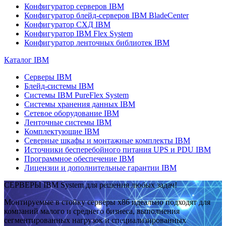
Конфигуратор серверов IBM
Конфигуратор блейд-серверов IBM BladeCenter
Конфигуратор СХД IBM
Конфигуратор IBM Flex System
Конфигуратор ленточных библиотек IBM
Каталог IBM
Серверы IBM
Блейд-системы IBM
Системы IBM PureFlex System
Системы хранения данных IBM
Сетевое оборудование IBM
Ленточные системы IBM
Комплектующие IBM
Северные шкафы и монтажные комплекты IBM
Источники бесперебойного питания UPS и PDU IBM
Программное обеспечение IBM
Лицензии и дополнительные гарантии IBM
СЕРВЕРЫ IBM System для решения любых задач!
Монтируемые в стойку серверы x86 идеально подходят для
компаний малого и среднего бизнеса, выполнения
сегментированных нагрузок и специализированных