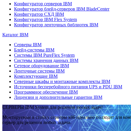
Конфигуратор серверов IBM
Конфигуратор блейд-серверов IBM BladeCenter
Конфигуратор СХД IBM
Конфигуратор IBM Flex System
Конфигуратор ленточных библиотек IBM
Каталог IBM
Серверы IBM
Блейд-системы IBM
Системы IBM PureFlex System
Системы хранения данных IBM
Сетевое оборудование IBM
Ленточные системы IBM
Комплектующие IBM
Северные шкафы и монтажные комплекты IBM
Источники бесперебойного питания UPS и PDU IBM
Программное обеспечение IBM
Лицензии и дополнительные гарантии IBM
СЕРВЕРЫ IBM System для решения любых задач!
Монтируемые в стойку серверы x86 идеально подходят для ко
сервер для решения любой задачи.