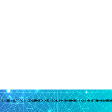
мпаний малого и среднего бизнеса, выполнения сегментированн